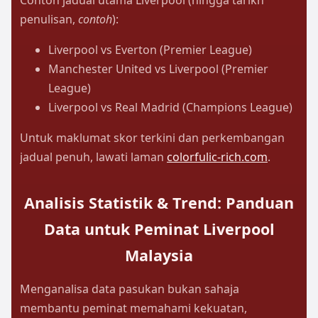
Contoh jadual utama Liverpool (hingga tarikh
penulisan,
contoh
):
Liverpool vs Everton (Premier League)
Manchester United vs Liverpool (Premier
League)
Liverpool vs Real Madrid (Champions League)
Untuk maklumat skor terkini dan perkembangan
jadual penuh, lawati laman
colorfulic-rich.com
.
Analisis Statistik & Trend: Panduan
Data untuk Peminat Liverpool
Malaysia
Menganalisa data pasukan bukan sahaja
membantu peminat memahami kekuatan,