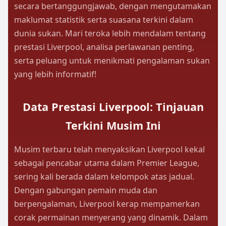
secara bertanggungjawab, dengan mengutamakan
maklumat statistik serta suasana terkini dalam
dunia sukan. Mari teroka lebih mendalam tentang
prestasi Liverpool, analisa perlawanan penting,
serta peluang untuk menikmati pengalaman sukan
yang lebih informatif!
Data Prestasi Liverpool: Tinjauan
Terkini Musim Ini
Musim terbaru telah menyaksikan Liverpool kekal
sebagai pencabar utama dalam Premier League,
sering kali berada dalam kelompok atas jadual.
Dengan gabungan pemain muda dan
berpengalaman, Liverpool kerap mempamerkan
corak permainan menyerang yang dinamik. Dalam