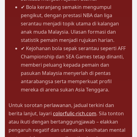
✔ Bola keranjang semakin mengumpul
pengikut, dengan prestasi NBA dan liga
serantau menjadi topik utama di kalangan
anak muda Malaysia. Ulasan formasi dan
statistik pemain menjadi rujukan harian.
✔ Kejohanan bola sepak serantau seperti AFF
Championship dan SEA Games tetap dinanti,
memberi peluang kepada pemain dan
pasukan Malaysia menyerlah di pentas
antarabangsa serta memperkuat profil
mereka di arena sukan Asia Tenggara.
Untuk sorotan perlawanan, jadual terkini dan
berita lanjut, layari
colorfulic-rich.com
. Sila tonton
atau ikuti dengan bertanggungjawab – elakkan
pengaruh negatif dan utamakan kesihatan mental