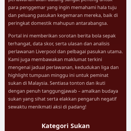
para penggemar yang ingin memahami hala tuju
dan peluang pasukan kegemaran mereka, baik di
peringkat domestik mahupun antarabangsa.
Portal ini memberikan sorotan berita bola sepak
terhangat, data skor, serta ulasan dan analisis
perlawanan Liverpool dan pelbagai pasukan utama.
Kami juga membawakan maklumat terkini
mengenai jadual perlawanan, kedudukan liga dan
highlight tumpuan minggu ini untuk peminat
sukan di Malaysia. Sentiasa tonton dan ikuti
dengan penuh tanggungjawab – amalkan budaya
sukan yang sihat serta elakkan pengaruh negatif
sewaktu menikmati aksi di padang!
Kategori Sukan