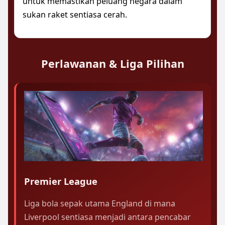
untuk memastikan peluang negara dalam
sukan raket sentiasa cerah.
Perlawanan & Liga Pilihan
Premier League
Liga bola sepak utama England di mana
Liverpool sentiasa menjadi antara pencabar