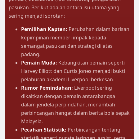
pasukan. Berikut adalah antara isu utama yang
sering menjadi sorotan:
Pemilihan Kapten:
Perubahan dalam barisan
kepimpinan memberi impak kepada
semangat pasukan dan strategi di atas
padang.
Pemain Muda:
Kebangkitan pemain seperti
Harvey Elliott dan Curtis Jones menjadi bukti
pelaburan akademi Liverpool berkesan.
Rumor Pemindahan:
Liverpool sering
dikaitkan dengan pemain antarabangsa
dalam jendela perpindahan, menambah
perbincangan hangat dalam berita bola sepak
Malaysia.
Pecahan Statistik:
Perbincangan tentang
statistik seperti purata jaringan, assist, serta