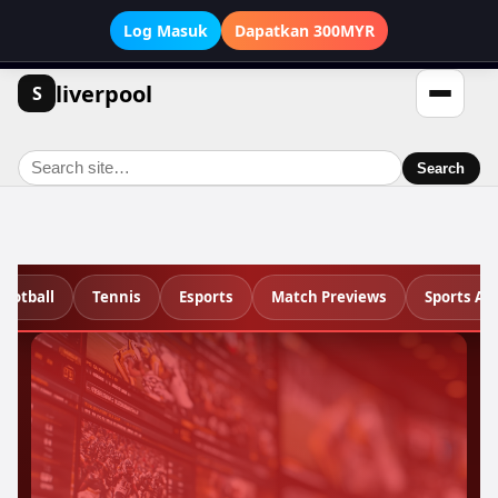
Log Masuk
Dapatkan 300MYR
liverpool
S
Search
Search
Football
Tennis
Esports
Match Previews
Sports Ap