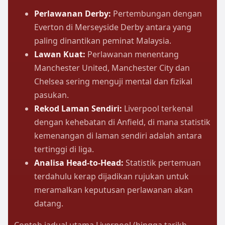
Perlawanan Derby:
Pertembungan dengan
Everton di Merseyside Derby antara yang
paling dinantikan peminat Malaysia.
Lawan Kuat:
Perlawanan menentang
Manchester United, Manchester City dan
Chelsea sering menguji mental dan fizikal
pasukan.
Rekod Laman Sendiri:
Liverpool terkenal
dengan kehebatan di Anfield, di mana statistik
kemenangan di laman sendiri adalah antara
tertinggi di liga.
Analisa Head-to-Head:
Statistik pertemuan
terdahulu kerap dijadikan rujukan untuk
meramalkan keputusan perlawanan akan
datang.