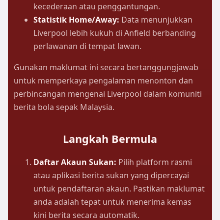
kecederaan atau penggantungan.
Statistik Home/Away:
Data menunjukkan
Liverpool lebih kukuh di Anfield berbanding
perlawanan di tempat lawan.
Gunakan maklumat ini secara bertanggungjawab
untuk memperkaya pengalaman menonton dan
perbincangan mengenai Liverpool dalam komuniti
berita bola sepak Malaysia.
Langkah Bermula
Daftar Akaun Sukan:
Pilih platform rasmi
atau aplikasi berita sukan yang dipercayai
untuk pendaftaran akaun. Pastikan maklumat
anda adalah tepat untuk menerima kemas
kini berita secara automatik.