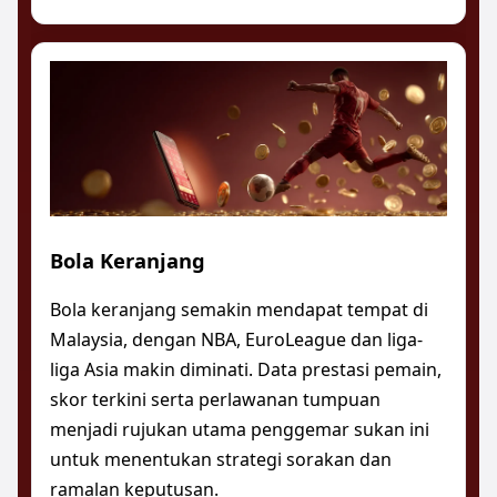
Bola Keranjang
Bola keranjang semakin mendapat tempat di
Malaysia, dengan NBA, EuroLeague dan liga-
liga Asia makin diminati. Data prestasi pemain,
skor terkini serta perlawanan tumpuan
menjadi rujukan utama penggemar sukan ini
untuk menentukan strategi sorakan dan
ramalan keputusan.