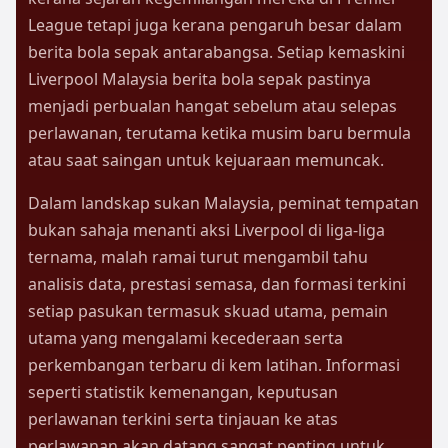
League tetapi juga kerana pengaruh besar dalam
berita bola sepak antarabangsa. Setiap kemaskini
Liverpool Malaysia berita bola sepak pastinya
menjadi perbualan hangat sebelum atau selepas
perlawanan, terutama ketika musim baru bermula
atau saat saingan untuk kejuaraan memuncak.
Dalam landskap sukan Malaysia, peminat tempatan
bukan sahaja menanti aksi Liverpool di liga-liga
ternama, malah ramai turut mengambil tahu
analisis data, prestasi semasa, dan formasi terkini
setiap pasukan termasuk skuad utama, pemain
utama yang mengalami kecederaan serta
perkembangan terbaru di kem latihan. Informasi
seperti statistik kemenangan, keputusan
perlawanan terkini serta tinjauan ke atas
perlawanan akan datang sangat penting untuk