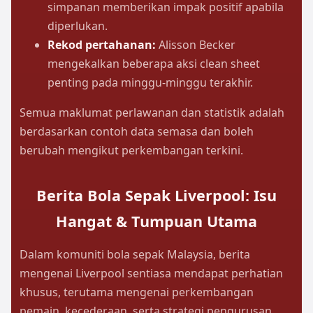
simpanan memberikan impak positif apabila
diperlukan.
Rekod pertahanan:
Alisson Becker
mengekalkan beberapa aksi clean sheet
penting pada minggu-minggu terakhir.
Semua maklumat perlawanan dan statistik adalah
berdasarkan contoh data semasa dan boleh
berubah mengikut perkembangan terkini.
Berita Bola Sepak Liverpool: Isu
Hangat & Tumpuan Utama
Dalam komuniti bola sepak Malaysia, berita
mengenai Liverpool sentiasa mendapat perhatian
khusus, terutama mengenai perkembangan
pemain, kecederaan, serta strategi pengurusan