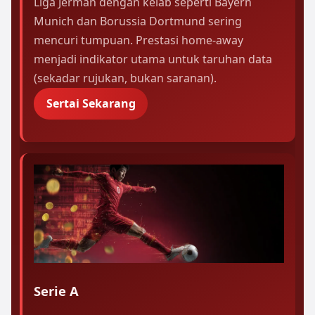
Liga Jerman dengan kelab seperti Bayern
Munich dan Borussia Dortmund sering
mencuri tumpuan. Prestasi home-away
menjadi indikator utama untuk taruhan data
(sekadar rujukan, bukan saranan).
Sertai Sekarang
Serie A