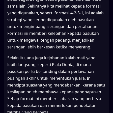
sama lain. Sekiranya kita melihat kepada formasi
yang digunakan, seperti formasi 4-2-3-1, ini adalah
strategi yang sering digunakan oleh pasukan
untuk mengimbangi serangan dan pertahanan.
Formasi ini memberi kelebihan kepada pasukan
untuk mengawal tengah padang, menjadikan
serangan lebih berkesan ketika menyerang.
Selain itu, ada juga kejohanan kalah mati yang
lebih langsung, seperti Piala Dunia, di mana
pasukan perlu bertanding dalam perlawanan
pusingan akhir untuk menentukan juara. Ini
mencipta suasana yang mendebarkan, kerana satu
kesilapan boleh membawa kepada penghapusan.
Setiap format ini memberi cabaran yang berbeza
kepada pasukan dan memerlukan pendekatan
taktikal yang berbeza.