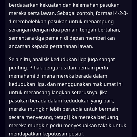
berdasarkan kekuatan dan kelemahan pasukan
mereka serta lawan. Sebagai contoh, formasi 4-2-3-
1 membolehkan pasukan untuk menampung
serangan dengan dua pemain tengah bertahan,
sementara tiga pemain di depan memberikan
ancaman kepada pertahanan lawan.
Selain itu, analisis kedudukan liga juga sangat
penting. Pihak pengurus dan pemain perlu
memahami di mana mereka berada dalam
kedudukan liga, dan menggunakan maklumat ini
untuk merancang langkah seterusnya. Jika
pasukan berada dalam kedudukan yang baik,
mereka mungkin lebih bersedia untuk bermain
secara menyerang, tetapi jika mereka berjuang,
mereka mungkin perlu menyesuaikan taktik untuk
mendapatkan keputusan positif.