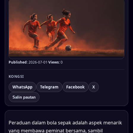
Published:
2026-07-01
·
Views:
0
KONGSI
WhatsApp
Telegram
Facebook
X
Salin pautan
Peraduan dalam bola sepak adalah aspek menarik
yang membawa peminat bersama, sambil