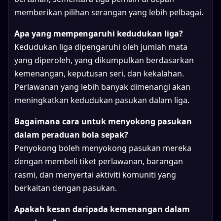
memberikan pilihan serangan yang lebih pelbagai.
Apa yang mempengaruhi kedudukan liga?
Kedudukan liga dipengaruhi oleh jumlah mata
yang diperoleh, yang dikumpulkan berdasarkan
kemenangan, keputusan seri, dan kekalahan.
Perlawanan yang lebih banyak dimenangi akan
meningkatkan kedudukan pasukan dalam liga.
Bagaimana cara untuk menyokong pasukan
dalam peraduan bola sepak?
Penyokong boleh menyokong pasukan mereka
dengan membeli tiket perlawanan, barangan
rasmi, dan menyertai aktiviti komuniti yang
berkaitan dengan pasukan.
Apakah kesan daripada kemenangan dalam