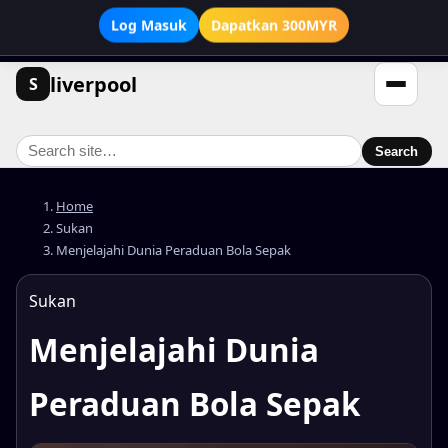
Log Masuk
Dapatkan 300MYR
liverpool
S
Search
Search
Home
Sukan
Menjelajahi Dunia Peraduan Bola Sepak
Sukan
Menjelajahi Dunia
Peraduan Bola Sepak