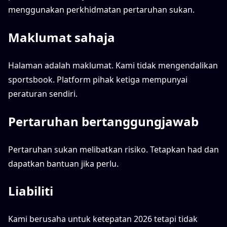
menggunakan perkhidmatan pertaruhan sukan.
Maklumat sahaja
Halaman adalah maklumat. Kami tidak mengendalikan
sportsbook. Platform pihak ketiga mempunyai
peraturan sendiri.
Pertaruhan bertanggungjawab
Pertaruhan sukan melibatkan risiko. Tetapkan had dan
dapatkan bantuan jika perlu.
Liabiliti
Kami berusaha untuk ketepatan 2026 tetapi tidak