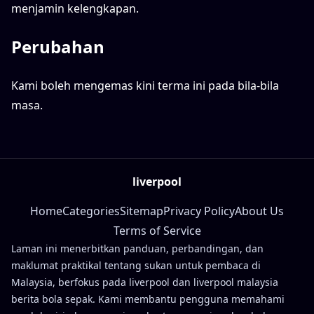
menjamin kelengkapan.
Perubahan
Kami boleh mengemas kini terma ini pada bila-bila
masa.
liverpool
Home
Categories
Sitemap
Privacy Policy
About Us
Terms of Service
Laman ini menerbitkan panduan, perbandingan, dan
maklumat praktikal tentang sukan untuk pembaca di
Malaysia, berfokus pada liverpool dan liverpool malaysia
berita bola sepak. Kami membantu pengguna memahami