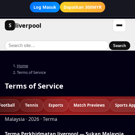
Log Masuk
Dapatkan 300MYR
liverpool
S
Search
Search
Home
Terms of Service
Terms of Service
Football
Tennis
Esports
Match Previews
Sports Ap
Malaysia · 2026 · Terma
Terma Perkhidmatan liverpool — Sukan Malaysia