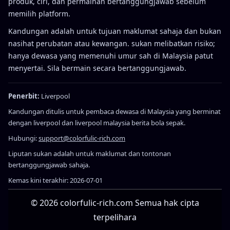
produk, ciri, dan permainan bertanggungjawab sebelum
memilih platform.
Kandungan adalah untuk tujuan maklumat sahaja dan bukan
nasihat perubatan atau kewangan. sukan melibatkan risiko;
hanya dewasa yang memenuhi umur sah di Malaysia patut
menyertai. Sila bermain secara bertanggungjawab.
Penerbit:
Liverpool
Kandungan ditulis untuk pembaca dewasa di Malaysia yang berminat
dengan liverpool dan liverpool malaysia berita bola sepak.
Hubungi:
support@colorfulic-rich.com
Liputan sukan adalah untuk maklumat dan tontonan
bertanggungjawab sahaja.
Kemas kini terakhir: 2026-07-01
© 2026 colorfulic-rich.com Semua hak cipta
terpelihara