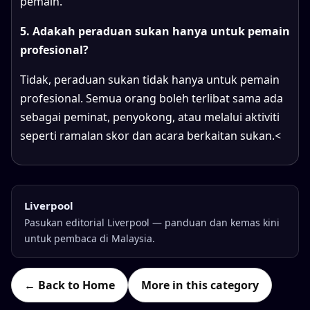
pemain.
5. Adakah peraduan sukan hanya untuk pemain
profesional?
Tidak, peraduan sukan tidak hanya untuk pemain
profesional. Semua orang boleh terlibat sama ada
sebagai peminat, penyokong, atau melalui aktiviti
seperti ramalan skor dan acara berkaitan sukan.<
Liverpool
Pasukan editorial Liverpool — panduan dan kemas kini
untuk pembaca di Malaysia.
← Back to Home
More in this category