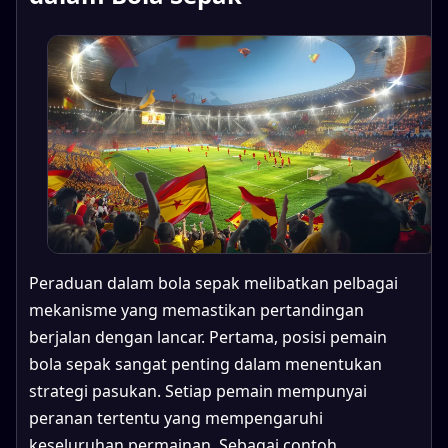
Peraduan dalam bola sepak melibatkan pelbagai
mekanisme yang memastikan pertandingan
berjalan dengan lancar. Pertama, posisi pemain
bola sepak sangat penting dalam menentukan
strategi pasukan. Setiap pemain mempunyai
peranan tertentu yang mempengaruhi
keseluruhan permainan. Sebagai contoh,