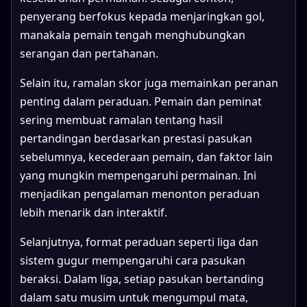
penyerang berfokus kepada menjaringkan gol,
manakala pemain tengah menghubungkan
serangan dan pertahanan.
Selain itu, ramalan skor juga memainkan peranan
penting dalam peraduan. Pemain dan peminat
sering membuat ramalan tentang hasil
pertandingan berdasarkan prestasi pasukan
sebelumnya, kecederaan pemain, dan faktor lain
yang mungkin mempengaruhi permainan. Ini
menjadikan pengalaman menonton peraduan
lebih menarik dan interaktif.
Selanjutnya, format peraduan seperti liga dan
sistem gugur mempengaruhi cara pasukan
beraksi. Dalam liga, setiap pasukan bertanding
dalam satu musim untuk mengumpul mata,