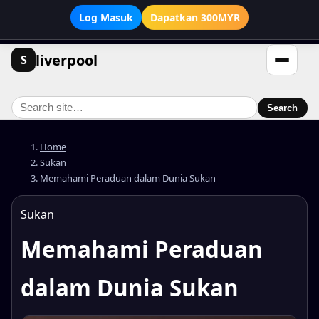
Log Masuk
Dapatkan 300MYR
liverpool
S
Search
Search
Home
Sukan
Memahami Peraduan dalam Dunia Sukan
Sukan
Memahami Peraduan
dalam Dunia Sukan