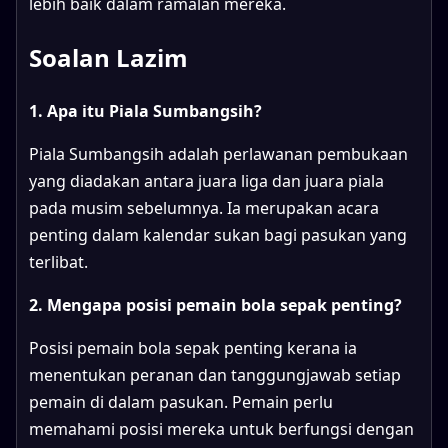
lebih baik dalam ramalan mereka.
Soalan Lazim
1. Apa itu Piala Sumbangsih?
Piala Sumbangsih adalah perlawanan pembukaan
yang diadakan antara juara liga dan juara piala
pada musim sebelumnya. Ia merupakan acara
penting dalam kalendar sukan bagi pasukan yang
terlibat.
2. Mengapa posisi pemain bola sepak penting?
Posisi pemain bola sepak penting kerana ia
menentukan peranan dan tanggungjawab setiap
pemain di dalam pasukan. Pemain perlu
memahami posisi mereka untuk berfungsi dengan