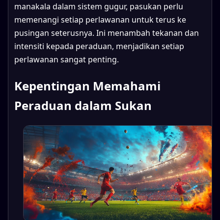
manakala dalam sistem gugur, pasukan perlu
memenangi setiap perlawanan untuk terus ke
pusingan seterusnya. Ini menambah tekanan dan
intensiti kepada peraduan, menjadikan setiap
perlawanan sangat penting.
Kepentingan Memahami
Peraduan dalam Sukan