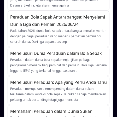
Dalam artikel ini, kita akan menjelajahi a
Peraduan Bola Sepak Antarabangsa: Menyelami
Dunia Liga dan Pemain 2026/06/24
Pada tahun 2026, dunia bola sepak antarabangsa semakin meriah
dengan pelbagai peraduan yang menarik perhatian peminat di
seluruh dunia. Dari liga papan atas sep
Menelusuri Dunia Peraduan dalam Bola Sepak
Peraduan dalam dunia bola sepak menjanjikan pelbagai
pengalaman menarik bagi peminat dan pemain. Dari Liga Perdana
Inggeris (EPL) yang terkenal hingga pasukan t
Menelusuri Peraduan: Apa yang Perlu Anda Tahu
Peraduan merupakan elemen penting dalam dunia sukan,
terutama dalam konteks bola sepak. Ia bukan sahaja memberikan
peluang untuk bertanding tetapi juga mencipta
Memahami Peraduan dalam Dunia Sukan