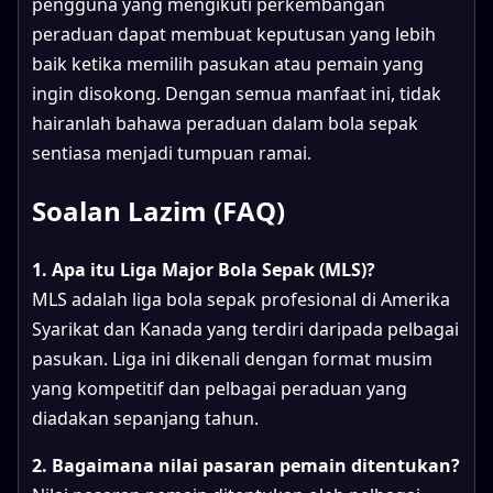
pengguna yang mengikuti perkembangan
peraduan dapat membuat keputusan yang lebih
baik ketika memilih pasukan atau pemain yang
ingin disokong. Dengan semua manfaat ini, tidak
hairanlah bahawa peraduan dalam bola sepak
sentiasa menjadi tumpuan ramai.
Soalan Lazim (FAQ)
1. Apa itu Liga Major Bola Sepak (MLS)?
MLS adalah liga bola sepak profesional di Amerika
Syarikat dan Kanada yang terdiri daripada pelbagai
pasukan. Liga ini dikenali dengan format musim
yang kompetitif dan pelbagai peraduan yang
diadakan sepanjang tahun.
2. Bagaimana nilai pasaran pemain ditentukan?