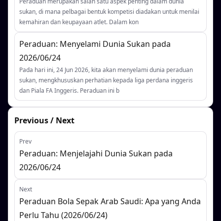
Peraduan merupakan salah satu aspek penting dalam dunia
sukan, di mana pelbagai bentuk kompetisi diadakan untuk menilai
kemahiran dan keupayaan atlet. Dalam kon
Peraduan: Menyelami Dunia Sukan pada
2026/06/24
Pada hari ini, 24 Jun 2026, kita akan menyelami dunia peraduan
sukan, mengkhususkan perhatian kepada liga perdana inggeris
dan Piala FA Inggeris. Peraduan ini b
Previous / Next
Prev
Peraduan: Menjelajahi Dunia Sukan pada
2026/06/24
Next
Peraduan Bola Sepak Arab Saudi: Apa yang Anda
Perlu Tahu (2026/06/24)