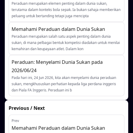
Peraduan merupakan elemen penting dalam dunia sukan,
terutama dalam konteks bola sepak. Ia bukan sahaja memberikan
peluang untuk bertanding tetapi juga mencipta
Memahami Peraduan dalam Dunia Sukan
Peraduan merupakan salah satu aspek penting dalam dunia
sukan, di mana pelbagai bentuk kompetisi diadakan untuk menilai
kemahiran dan keupayaan atlet. Dalam kon
Peraduan: Menyelami Dunia Sukan pada
2026/06/24
Pada hari ini, 24 Jun 2026, kita akan menyelami dunia peraduan
sukan, mengkhususkan perhatian kepada liga perdana inggeris
dan Piala FA Inggeris. Peraduan ini b
Previous / Next
Prev
Memahami Peraduan dalam Dunia Sukan