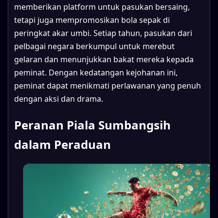
memberikan platform untuk pasukan bersaing,
tetapi juga mempromosikan bola sepak di
peringkat akar umbi. Setiap tahun, pasukan dari
pelbagai negara berkumpul untuk merebut
gelaran dan menunjukkan bakat mereka kepada
peminat. Dengan kedatangan kejohanan ini,
peminat dapat menikmati perlawanan yang penuh
dengan aksi dan drama.
Peranan Piala Sumbangsih
dalam Peraduan