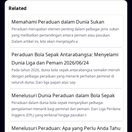
Related
Memahami Peraduan dalam Dunia Sukan
Peraduan merupakan elemen penting dalam pelbagai jenis sukan
yang melibatkan pertandingan antara pemain atau pasukan.
Dalam artikel ini, kita akan menjelajahi a
Peraduan Bola Sepak Antarabangsa: Menyelami
Dunia Liga dan Pemain 2026/06/24
Pada tahun 2026, dunia bola sepak antarabangsa semakin meriah
dengan pelbagai peraduan yang menarik perhatian peminat di
seluruh dunia. Dari liga papan atas sep
Menelusuri Dunia Peraduan dalam Bola Sepak
Peraduan dalam dunia bola sepak menjanjikan pelbagai
pengalaman menarik bagi peminat dan pemain. Dari Liga Perdana
Inggeris (EPL) yang terkenal hingga pasukan t
Menelusuri Peraduan: Apa yang Perlu Anda Tahu