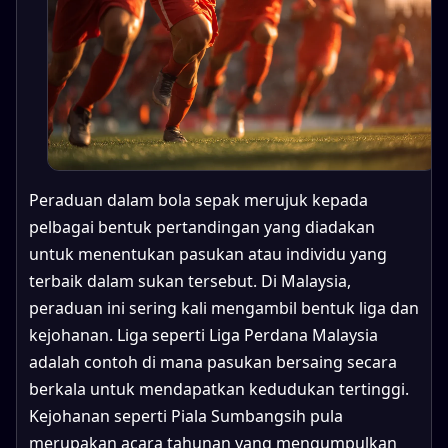
Peraduan dalam bola sepak merujuk kepada
pelbagai bentuk pertandingan yang diadakan
untuk menentukan pasukan atau individu yang
terbaik dalam sukan tersebut. Di Malaysia,
peraduan ini sering kali mengambil bentuk liga dan
kejohanan. Liga seperti Liga Perdana Malaysia
adalah contoh di mana pasukan bersaing secara
berkala untuk mendapatkan kedudukan tertinggi.
Kejohanan seperti Piala Sumbangsih pula
merupakan acara tahunan yang mengumpulkan