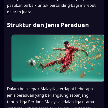
pasukan terbaik untuk bertanding bagi merebut
gelaran juara.
Struktur dan Jenis Peraduan
Dalam bola sepak Malaysia, terdapat beberapa
jenis peraduan yang berlangsung sepanjang
tahun. Liga Perdana Malaysia adalah liga utama