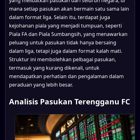
yang melibatkan pasukan dari seluruh negara, di
mana setiap pasukan akan bermain satu sama lain
dalam format liga. Selain itu, terdapat juga
kejohanan piala yang menjadi tumpuan, seperti
Piala FA dan Piala Sumbangsih, yang menawarkan
peluang untuk pasukan tidak hanya bersaing
dalam liga, tetapi juga dalam format kalah mati.
Struktur ini membolehkan pelbagai pasukan,
termasuk yang kurang dikenali, untuk
mendapatkan perhatian dan pengalaman dalam
peraduan yang lebih besar.
Analisis Pasukan Terengganu FC