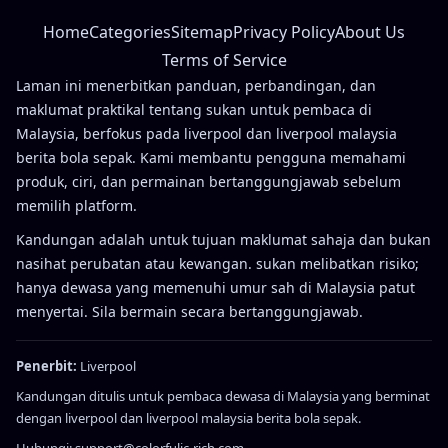
Home
Categories
Sitemap
Privacy Policy
About Us
Terms of Service
Laman ini menerbitkan panduan, perbandingan, dan
maklumat praktikal tentang sukan untuk pembaca di
Malaysia, berfokus pada liverpool dan liverpool malaysia
berita bola sepak. Kami membantu pengguna memahami
produk, ciri, dan permainan bertanggungjawab sebelum
memilih platform.
Kandungan adalah untuk tujuan maklumat sahaja dan bukan
nasihat perubatan atau kewangan. sukan melibatkan risiko;
hanya dewasa yang memenuhi umur sah di Malaysia patut
menyertai. Sila bermain secara bertanggungjawab.
Penerbit:
Liverpool
Kandungan ditulis untuk pembaca dewasa di Malaysia yang berminat
dengan liverpool dan liverpool malaysia berita bola sepak.
Hubungi:
support@colorfulic-rich.com