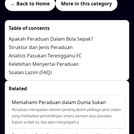
← Back to Home
More in this category
Table of contents
Apakah Peraduan Dalam Bola Sepak?
Struktur dan Jenis Peraduan
Analisis Pasukan Terengganu FC
Kelebihan Menyertai Peraduan
Soalan Lazim (FAQ)
Related
Memahami Peraduan dalam Dunia Sukan
Peraduan merupakan elemen penting dalam pelbagai jenis sukan
yang melibatkan pertandingan antara pemain atau pasukan.
Dalam artikel ini, kita akan menjelajahi a