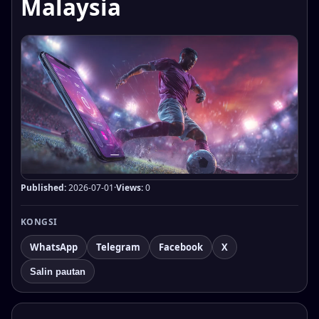
Malaysia
Published:
2026-07-01
·
Views:
0
KONGSI
WhatsApp
Telegram
Facebook
X
Salin pautan