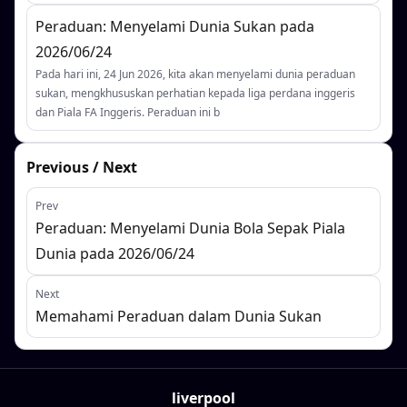
Peraduan: Menyelami Dunia Sukan pada
2026/06/24
Pada hari ini, 24 Jun 2026, kita akan menyelami dunia peraduan
sukan, mengkhususkan perhatian kepada liga perdana inggeris
dan Piala FA Inggeris. Peraduan ini b
Previous / Next
Prev
Peraduan: Menyelami Dunia Bola Sepak Piala
Dunia pada 2026/06/24
Next
Memahami Peraduan dalam Dunia Sukan
liverpool