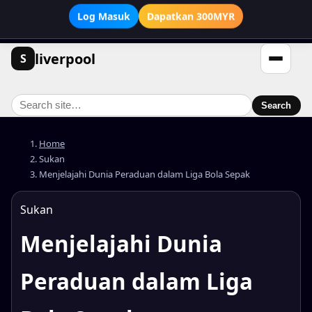
Log Masuk
Dapatkan 300MYR
liverpool
S
Search
Search
Home
Sukan
Menjelajahi Dunia Peraduan dalam Liga Bola Sepak
Sukan
Menjelajahi Dunia
Peraduan dalam Liga