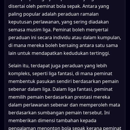
disertai oleh peminat bola sepak. Antara yang
paling popular adalah peraduan ramalan
keputusan perlawanan, yang sering diadakan
semasa musim liga. Peminat boleh menyertai
peraduan ini secara individu atau dalam kumpulan,
di mana mereka boleh bersaing antara satu sama
lain untuk mendapatkan kedudukan tertinggi.
Selain itu, terdapat juga peraduan yang lebih
kompleks, seperti liga fantasi, di mana peminat
membentuk pasukan sendiri berdasarkan pemain
sebenar dalam liga. Dalam liga fantasi, peminat
memilih pemain berdasarkan prestasi mereka
dalam perlawanan sebenar dan memperoleh mata
berdasarkan sumbangan pemain tersebut. Ini
memberikan dimensi tambahan kepada
pengalaman menonton bola sepak kerana peminat