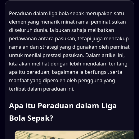
Peraduan dalam liga bola sepak merupakan satu
elemen yang menarik minat ramai peminat sukan
di seluruh dunia. Ia bukan sahaja melibatkan
perlawanan antara pasukan, tetapi juga mencakup
ramalan dan strategi yang digunakan oleh peminat
untuk menilai prestasi pasukan. Dalam artikel ini,
kita akan melihat dengan lebih mendalam tentang
apa itu peraduan, bagaimana ia berfungsi, serta
manfaat yang diperoleh oleh pengguna yang
terlibat dalam peraduan ini.
Apa itu Peraduan dalam Liga
Bola Sepak?