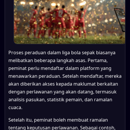
Proses peraduan dalam liga bola sepak biasanya
melibatkan beberapa langkah asas. Pertama,
peminat perlu mendaftar dalam platform yang
menawarkan peraduan. Setelah mendaftar, mereka
akan diberikan akses kepada maklumat berkaitan
dengan perlawanan yang akan datang, termasuk
analisis pasukan, statistik pemain, dan ramalan
cuaca.
Setelah itu, peminat boleh membuat ramalan
tentang keputusan perlawanan. Sebagai contoh,