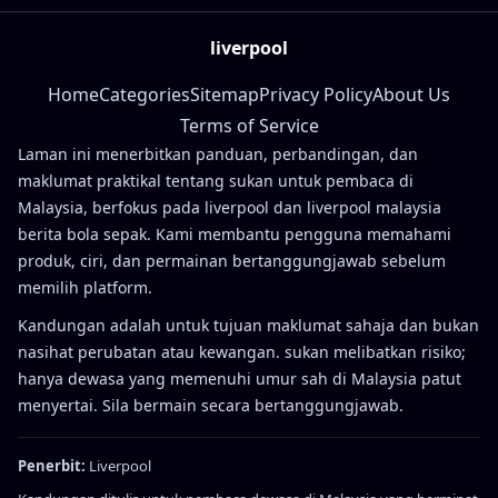
liverpool
Home
Categories
Sitemap
Privacy Policy
About Us
Terms of Service
Laman ini menerbitkan panduan, perbandingan, dan
maklumat praktikal tentang sukan untuk pembaca di
Malaysia, berfokus pada liverpool dan liverpool malaysia
berita bola sepak. Kami membantu pengguna memahami
produk, ciri, dan permainan bertanggungjawab sebelum
memilih platform.
Kandungan adalah untuk tujuan maklumat sahaja dan bukan
nasihat perubatan atau kewangan. sukan melibatkan risiko;
hanya dewasa yang memenuhi umur sah di Malaysia patut
menyertai. Sila bermain secara bertanggungjawab.
Penerbit:
Liverpool