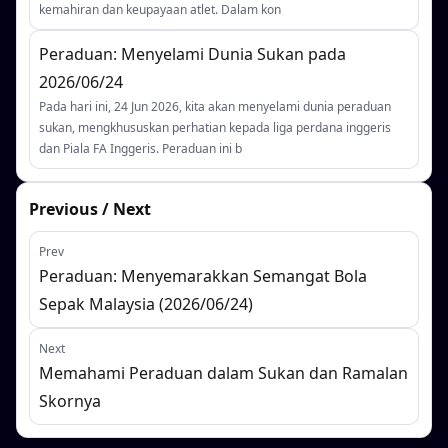
kemahiran dan keupayaan atlet. Dalam kon
Peraduan: Menyelami Dunia Sukan pada
2026/06/24
Pada hari ini, 24 Jun 2026, kita akan menyelami dunia peraduan
sukan, mengkhususkan perhatian kepada liga perdana inggeris
dan Piala FA Inggeris. Peraduan ini b
Previous / Next
Prev
Peraduan: Menyemarakkan Semangat Bola
Sepak Malaysia (2026/06/24)
Next
Memahami Peraduan dalam Sukan dan Ramalan
Skornya