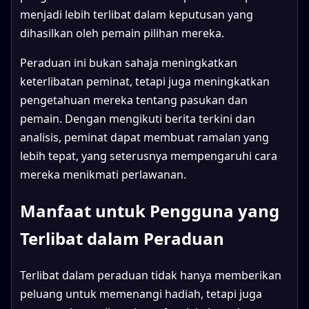
menjadi lebih terlibat dalam keputusan yang
dihasilkan oleh pemain pilihan mereka.
Peraduan ini bukan sahaja meningkatkan
keterlibatan peminat, tetapi juga meningkatkan
pengetahuan mereka tentang pasukan dan
pemain. Dengan mengikuti berita terkini dan
analisis, peminat dapat membuat ramalan yang
lebih tepat, yang seterusnya mempengaruhi cara
mereka menikmati perlawanan.
Manfaat untuk Pengguna yang
Terlibat dalam Peraduan
Terlibat dalam peraduan tidak hanya memberikan
peluang untuk memenangi hadiah, tetapi juga