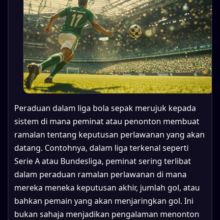
Peraduan dalam liga bola sepak merujuk kepada
sistem di mana peminat atau penonton membuat
ramalan tentang keputusan perlawanan yang akan
datang. Contohnya, dalam liga terkenal seperti
Serie A atau Bundesliga, peminat sering terlibat
dalam peraduan ramalan perlawanan di mana
mereka meneka keputusan akhir, jumlah gol, atau
bahkan pemain yang akan menjaringkan gol. Ini
bukan sahaja menjadikan pengalaman menonton