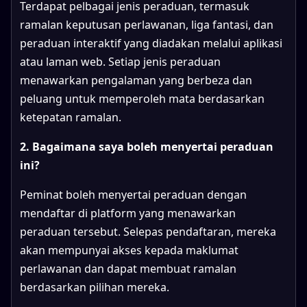
Terdapat pelbagai jenis peraduan, termasuk
ramalan keputusan perlawanan, liga fantasi, dan
peraduan interaktif yang diadakan melalui aplikasi
atau laman web. Setiap jenis peraduan
menawarkan pengalaman yang berbeza dan
peluang untuk memperoleh mata berdasarkan
ketepatan ramalan.
2. Bagaimana saya boleh menyertai peraduan
ini?
Peminat boleh menyertai peraduan dengan
mendaftar di platform yang menawarkan
peraduan tersebut. Selepas pendaftaran, mereka
akan mempunyai akses kepada maklumat
perlawanan dan dapat membuat ramalan
berdasarkan pilihan mereka.