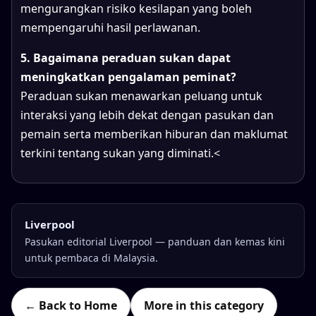
mengurangkan risiko kesilapan yang boleh
mempengaruhi hasil perlawanan.
5. Bagaimana peraduan sukan dapat
meningkatkan pengalaman peminat?
Peraduan sukan menawarkan peluang untuk
interaksi yang lebih dekat dengan pasukan dan
pemain serta memberikan hiburan dan maklumat
terkini tentang sukan yang diminati.<
Liverpool
Pasukan editorial Liverpool — panduan dan kemas kini
untuk pembaca di Malaysia.
← Back to Home
More in this category