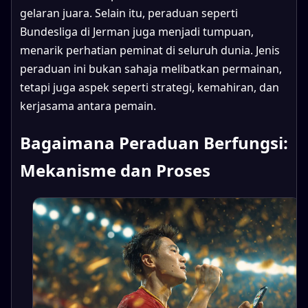
gelaran juara. Selain itu, peraduan seperti
Bundesliga di Jerman juga menjadi tumpuan,
menarik perhatian peminat di seluruh dunia. Jenis
peraduan ini bukan sahaja melibatkan permainan,
tetapi juga aspek seperti strategi, kemahiran, dan
kerjasama antara pemain.
Bagaimana Peraduan Berfungsi:
Mekanisme dan Proses