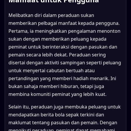
Melibatkan diri dalam peraduan sukan
memberikan pelbagai manfaat kepada pengguna.
Pertama, ia meningkatkan pengalaman menonton
sukan dengan memberikan peluang kepada
peminat untuk berinteraksi dengan pasukan dan
pemain secara lebih dekat. Peraduan sering
disertai dengan aktiviti sampingan seperti peluang
untuk menyertai cabutan bertuah atau
pertandingan yang memberi hadiah menarik. Ini
bukan sahaja memberi hiburan, tetapi juga
membina komuniti peminat yang lebih kuat.
Selain itu, peraduan juga membuka peluang untuk
mendapatkan berita bola sepak terkini dan
maklumat tentang pasukan dan pemain. Dengan
mengikuti peraduan, peminat dapat memahami