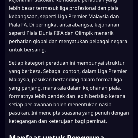
lebih besar termasuk liga profesional dan piala
kebangsaan, seperti Liga Premier Malaysia dan
Piala FA. Di peringkat antarabangsa, kejohanan
seperti Piala Dunia FIFA dan Olimpik menarik
perhatian global dan menyatukan pelbagai negara
untuk bersaing.
Setiap kategori peraduan ini mempunyai struktur
yang berbeza. Sebagai contoh, dalam Liga Premier
Malaysia, pasukan bertanding dalam format liga
yang panjang, manakala dalam kejohanan piala,
formatnya lebih pendek dan lebih berisiko kerana
setiap perlawanan boleh menentukan nasib
pasukan. Ini mencipta suasana yang penuh dengan
ketegangan dan keterujaan bagi peminat.
Manfaat untuk Pengguna