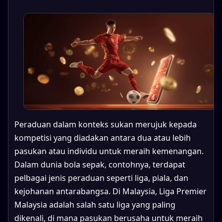
Peraduan dalam konteks sukan merujuk kepada
kompetisi yang diadakan antara dua atau lebih
pasukan atau individu untuk meraih kemenangan.
Dalam dunia bola sepak, contohnya, terdapat
pelbagai jenis peraduan seperti liga, piala, dan
kejohanan antarabangsa. Di Malaysia, Liga Premier
Malaysia adalah salah satu liga yang paling
dikenali, di mana pasukan berusaha untuk meraih