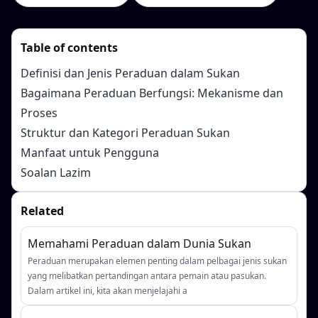
Table of contents
Definisi dan Jenis Peraduan dalam Sukan
Bagaimana Peraduan Berfungsi: Mekanisme dan
Proses
Struktur dan Kategori Peraduan Sukan
Manfaat untuk Pengguna
Soalan Lazim
Related
Memahami Peraduan dalam Dunia Sukan
Peraduan merupakan elemen penting dalam pelbagai jenis sukan
yang melibatkan pertandingan antara pemain atau pasukan.
Dalam artikel ini, kita akan menjelajahi a