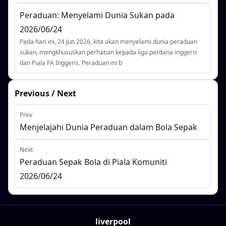
Peraduan: Menyelami Dunia Sukan pada
2026/06/24
Pada hari ini, 24 Jun 2026, kita akan menyelami dunia peraduan
sukan, mengkhususkan perhatian kepada liga perdana inggeris
dan Piala FA Inggeris. Peraduan ini b
Previous / Next
Prev
Menjelajahi Dunia Peraduan dalam Bola Sepak
Next
Peraduan Sepak Bola di Piala Komuniti
2026/06/24
liverpool