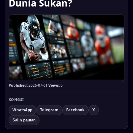
Dunia Sukan?
Published:
2026-07-01
·
Views:
0
KONGSI
WhatsApp
Telegram
Facebook
X
Salin pautan